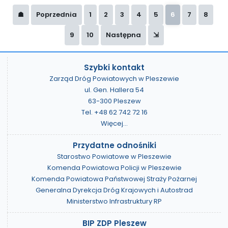
☗
Poprzednia
1
2
3
4
5
6
7
8
9
10
Następna
⇲
Szybki kontakt
Zarząd Dróg Powiatowych w Pleszewie
ul. Gen. Hallera 54
63-300 Pleszew
Tel. +48 62 742 72 16
Więcej...
Przydatne odnośniki
Starostwo Powiatowe w Pleszewie
Komenda Powiatowa Policji w Pleszewie
Komenda Powiatowa Państwowej Straży Pożarnej
Generalna Dyrekcja Dróg Krajowych i Autostrad
Ministerstwo Infrastruktury RP
BIP ZDP Pleszew