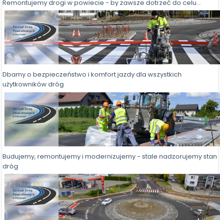
Remontujemy drogi w powiecie - by zawsze dotrzeć do celu...
Dbamy o bezpieczeństwo i komfort jazdy dla wszystkich
użytkowników dróg
Budujemy, remontujemy i modernizujemy - stale nadzorujemy stan
dróg